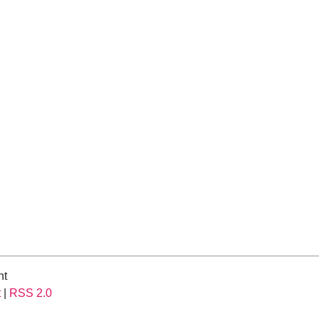
nt
t
|
RSS 2.0