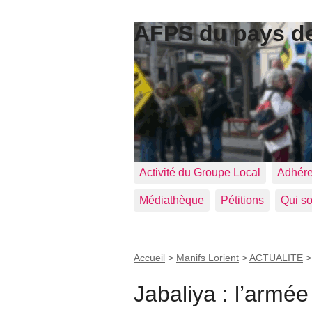
AFPS du pays de
Activité du Groupe Local
Adhére
Médiathèque
Pétitions
Qui s
Accueil
>
Manifs Lorient
>
ACTUALITE
Jabaliya : l’armée