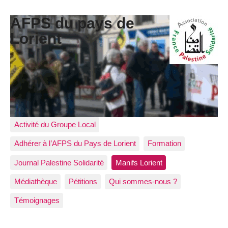
AFPS du pays de
Lorient
Activité du Groupe Local
Adhérer à l’AFPS du Pays de Lorient
Formation
Journal Palestine Solidarité
Manifs Lorient
Médiathèque
Pétitions
Qui sommes-nous ?
Témoignages